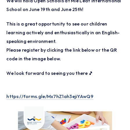
We will hold Open Schools at Mie Leaf International
School on June 19th and June 25th!
This is a great opportunity to see our children
learning actively and enthusiastically in an English-
speaking environment.
Please register by clicking the link below or the QR
code in the image below.
We look forward to seeing you there 🎵
https://forms.gle/Mx7hZ1ah3ejiYAwQ9