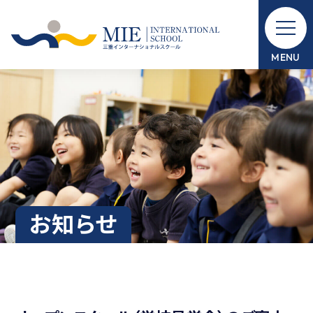
メ
イ
ン
MENU
コ
ン
テ
ン
ツ
へ
ス
キ
お
知
ら
せ
ッ
プ