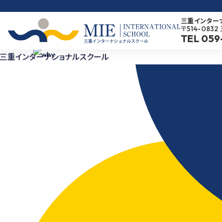
Fi
メ
イ
三重インター
〒514-083
ン
TEL 059
Pur
コ
ン
Ch
テ
ン
ツ
へ
ス
キ
ッ
プ