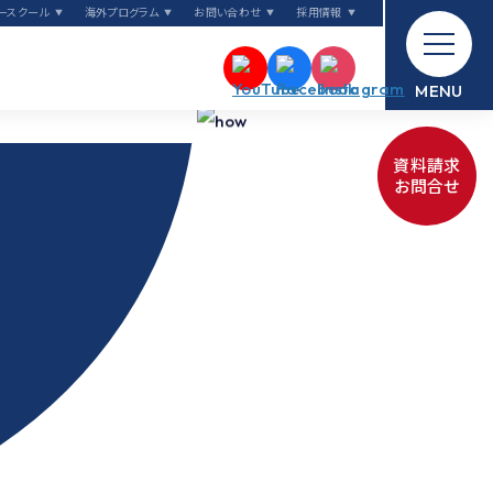
ose
ースクール
海外プログラム
お問い合わせ
採用情報
sion
MENU
資料請求
rld
お問合せ