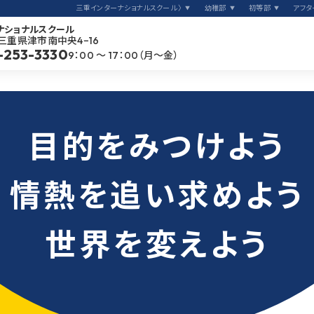
nd your purp
三重インターナショナルスクール 〉
幼稚部
初等部
アフタ
ナショナルスクール
2 三重県津市南中央4−16
-253-3330
sue your pas
9：00 〜 17：00（月〜金）
ange the wo
目的をみつけよう
情熱を追い求めよう
世界を変えよう