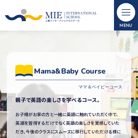
メ
イ
ン
MENU
コ
ン
テ
ン
ツ
Mama&Baby Course
へ
ス
キ
ッ
親子で英語の楽しさを学べるコース。
プ
お子様がお家の方と一緒に英語に触れていただく中で、
英語を習得するだけでなく英語の楽しさを実感していた
だき、今後のクラスにスムーズに移行していただける様に