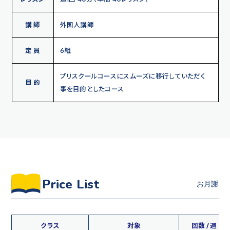
講 師
外国人講師
定 員
6組
プリスクールコースにスムーズに移行していただく
目 的
事を目的としたコース
Price List
クラス
対象
回数 / 週